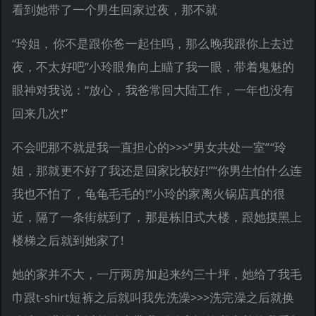
看到她带了一个男生回家过夜，那不就
“玲姐，你不是跟你爸一起住吗，那么晚我跟你上去过
夜，不太好吧”小玲眼角向上瞄了我一眼，带着鬼魅的
眼神对我说：“放心，我爸常回大陆工作，一年也没有
回来几次!”
不会吧那不就是我一直担心的>>>“男女共处一室”“玲
姐，那就更不好了我还是回家比较好!”“你男生怕什么连
我也不怕了，龟龟毛毛的!”小玲的家离火锅店真的很
近，隔了一条街就到了，那是栋旧式大楼，跟她摸黑上
楼梯之后就到她家了!
她的家并不大，一厅两房加起来约三十坪，她给了我毛
巾跟t-shirt短裤之后就叫我先洗澡>>>洗完澡之后就换