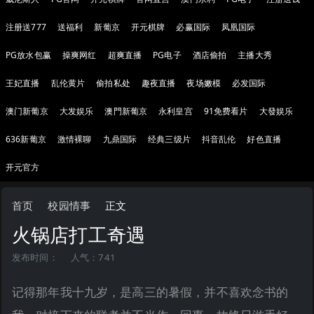
注册送777
送福利
新葡京
开元棋牌
必赢国际
凤凰国际
PG放水包赢
操爽网红
超爽直播
PG电子
酒店偷拍
主播大秀
王妃直播
乱伦黄片
偷拍私处
趣夜直播
夜场嫩模
必发国际
澳门新葡京
大发娱乐
澳門新葡京
永利皇宫
91免费看片
大發娱乐
636新葡京
激情裸聊
九鼎国际
经典三级片
抖音乱伦
好色直播
开元官方
首页
校园情事
正文
火锅店打工奇遇
发布时间：
人气：741
记得那年我十九岁，是高三的暑假，并不喜欢念书的