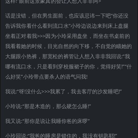
这样!”眼前这景象真的会让人想入非非阿>
话是没错，但在男生面前，也应该忌讳一下吧“你还没
告诉我你看什么看到流口水”小玲边说边来到床上盘腿
坐着正对着我>>>因为小玲采用盘坐，而坐在书桌前的
我看着她的时候，目光自然的向下移，不自觉的瞄她的
大腿跟小热裤，那宽松的裤管让人想入非非我回说:“我
哪有流口水，只是看到穿校服裙子的你，觉得好笑!”“什
么好笑”小玲带点要杀人的语气问我!
我说:“呀!没什么>>>我累了，我去客厅的沙发睡吧!”
小玲说:“那是木造的，那么硬怎么睡!”
我又说:“那你是说让我睡你爸的床啰”
小玲回说:“我爸的睡房是锁住的，我没有钥匙耶!”