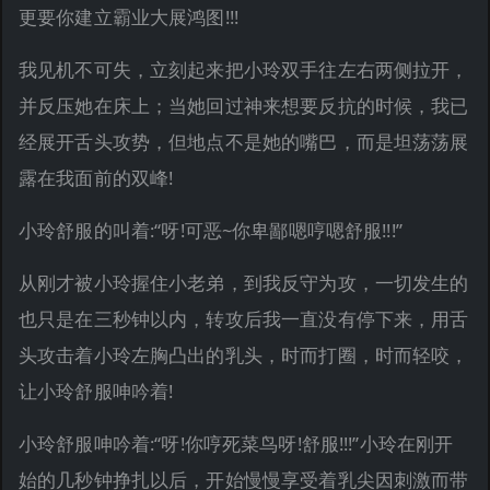
更要你建立霸业大展鸿图!!!
我见机不可失，立刻起来把小玲双手往左右两侧拉开，
并反压她在床上；当她回过神来想要反抗的时候，我已
经展开舌头攻势，但地点不是她的嘴巴，而是坦荡荡展
露在我面前的双峰!
小玲舒服的叫着:“呀!可恶~你卑鄙嗯哼嗯舒服!!!”
从刚才被小玲握住小老弟，到我反守为攻，一切发生的
也只是在三秒钟以内，转攻后我一直没有停下来，用舌
头攻击着小玲左胸凸出的乳头，时而打圈，时而轻咬，
让小玲舒服呻吟着!
小玲舒服呻吟着:“呀!你哼死菜鸟呀!舒服!!!”小玲在刚开
始的几秒钟挣扎以后，开始慢慢享受着乳尖因刺激而带