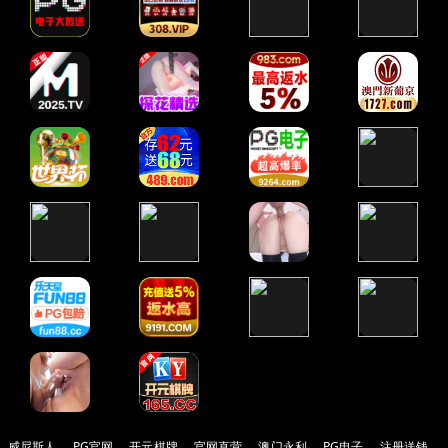
威尼斯人
PG官网
开元棋牌
官网直营
澳门永利
PG电子
注册送钱