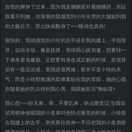
自觉的脚伸了过来，因为我是侧躺背对着她睡的，所以
我看不到她，但渐渐的我感觉到小玲光滑的大腿贴到我
的大腿后方。那么快就翻身了>>>睡得也真快!
很快的，我就感觉到小玲的左手搭在我的腰上，手指张
开，似动非动，像是抚摸，害得我心跳加速，想要转一
下身来避免尴尬。正想要转身改成正躺的时候，发现背
后有一股压迫感，害我进退两难，那并不是小玲的杀
气，而是小玲那饱满的双峰紧贴在我的背部，她的心跳
亦随着她的乳尖传到我心房。我跟她前后“胸贴背>
我心想>>>好兄弟，乖，不要乱来，快点睡觉!正当我尝
试用精神催眠我的小老弟叫他快点睡觉的时候，小玲搭
在我腰上的左手，突然再往前伸一手旧把我的小老弟给