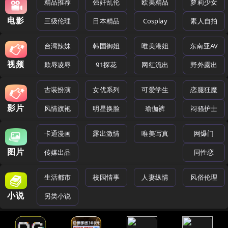
精品推荐
强奸乱伦
欧美精品
萝莉少女
电影
三级伦理
日本精品
Cosplay
素人自拍
台湾辣妹
韩国御姐
唯美港姐
东南亚AV
视频
欺辱凌辱
91探花
网红流出
野外露出
古装扮演
女优系列
可爱学生
恋腿狂魔
影片
风情旗袍
明星换脸
瑜伽裤
闷骚护士
卡通漫画
露出激情
唯美写真
网爆门
图片
传媒出品
同性恋
生活都市
校园情事
人妻纵情
风俗伦理
小说
另类小说