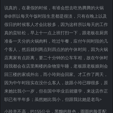
说真的，在暑假的时候，有谁会想去吃热腾腾的火锅
@@所以每天午饭时段生意都是很淡，只有在晚上以及
假日的时候客人才会比较多，因为这样所以每天的工作
真的蛮轻松，早上十一点上班打扫一下，跟老板在厨房
准备一天分的火锅肉料，吃过午餐，应付午间时段的几
个客人，然后就到两点到四点的的午休时间，因为火锅
店离家有点距离，要二十分钟的公车车程，故在午休时
段我都会在店里阁楼的杂物室午睡，老板跟老板娘则会
回三楼的家或外出，而小玲则会回家。才工作了两天，
因为中午时段实在没什么客人，故跟小玲已聊很多，原
来她比我小一岁，但在国中毕业后就辍学，来这店作正
职已有半年多；虽然她比我小，但跟我比她是老鸟>
小玲并不高，约155公分，黑黝的肤色，圆圆的脸蛋配