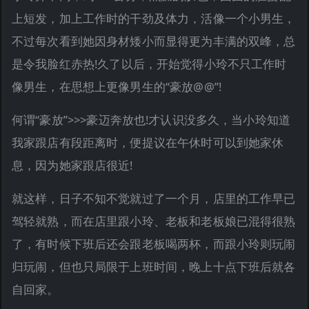
上短发，加上工作时的干劲及体力，活像一个小男生，
不过每次看到她因身材矮小而显得更为丰满的双峰，总
是令我脸红赤热!久了以后，开始觉得小玲不只工作时
像男生，在思想上更像男生的“豪放@@”!
何谓“豪放”>>>豪迈奔放也!才认识没多久，当小玲知道
我家跟店有段距离时，便提议在午休时可以到她家休
息，因为她家跟店很近!
就这样，日子不知不觉就过了一个月，店里的工作早已
驾轻就熟，而在店里跟小玲、老板和老板娘已混得很熟
了，有时候下班后还会跟老板喝两杯，而跟小玲则玩闹
归玩闹，但也只局限于上班时间，晚上十点下班后就各
自回家。