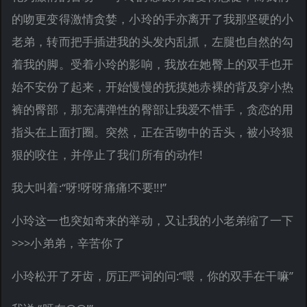
的吻更变得激情贪婪，小玲的手亦离开了我那坚硬的小
老弟，转而把手插进我的头发内乱抓，左腿也自然的勾
着我的脚。受着小玲的影响，我放在她臀上的双手也开
始不安份了起来，开始慢慢的抚摸她赤裸的背及穿小热
裤的臀部，那充满弹性的臀部让我爱不惜手，贪恋的用
指头在上面打圈。突然，正在舌吻中的舌头，被小玲狠
狠的咬住，并停止了我们所有的动作!
我大叫着:“呀!呀呀痛痛!不要!!!”
小玲这一也突如奇来的举动，又让我的小老弟缩了一下
>>>小弟弟，辛苦你了
小玲松开了牙齿，厉正严词的问:“喂，你的双手在干嘛”