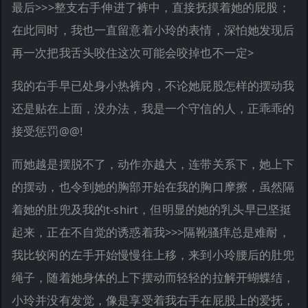
最后>>>整支右手伸进了裤中，直接抚摸着她的屁股；
在此同时，我也一直留意着小玲的表情，深怕她发现后
再一次把我舌头咬住这次可能会咬掉也不一定>
我的右手早已处身小热裤内，不论她屁股怎样的摆动我
还是贴在上面，没办法，我是一个守信的人，正乖乖的
接受惩罚@@!
而她越是摆脱不了，动作亦越大，连带关系下，她上下
的摆动，也令到她的胸部开始在我的胸口摩擦，虽然隔
着她的肚兜及我的t-shirt，但明显的她的乳头早已坚挺
起来，正在不自觉的诱惑着我>>>隔靴骚痒总是难耐，
我比较闲的左手开始慢慢往上移，来到小玲腰后的肚兜
绳子，随着她身体的上下摆动而轻轻的拉解开蝴蝶结，
小玲并没有发觉，像是享受着我右手在屁股上的爱抚，