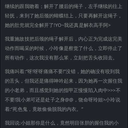
继续的跟我吻着；解开了腰后的绳子，左手继续的往上
轻抚，来到了她后颈的蝴蝶结上，只要再解开这绳子，
她的肚兜就完全解开了!YO~我还真是解衣高手阿>
我重施故技把后颈的绳子解开后，内心正为完成这完美
动作而喝采的时候，小玲像是察觉了什么，立即停止了
所有动作，这次我没有那么笨，立刻把舌头收回去。
我痛叫着:“呀!呀呀痛痛不要!”没错，她的确没有咬到我
的舌头，但我还是痛得呻吟起来，因为她再一次握住我
的小老弟，而且感觉到她的指甲正慢慢陷入肉中>>>不
不要!我小弟可还是处子之身@@，饶命呀玲姐>小玲说
着:“死色鬼，竟敢偷偷脱我的内衣。”
我回说:小姐那你是什么，竟然明目张胆的握住我的小