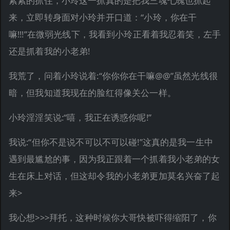
紧紧的抓住，小玲这一抓真的是把我三魂七魄也抓起
来，立即转身面对小玲并开口道：“小玲，你在干
嘛!!!”在微弱光线下，我看到小玲正看着我忍着笑，左手
还是抓着我的小老弟!
我荒了，问着小玲说着:“你你你在干嘛@@”虽然光线很
暗，但我知道我现在的脸红得像关公一样。
小玲淫淫笑说:“嘻，我正在诱惑你呢!”
我说:“但你不是说不可以不可以碰!”这真的是我一生中
遇到最尴尬的事，因为我正跟着一个抓着我小老弟的女
生在床上对话，但这却令我的小老弟更加莫名兴奋了起
来>
我心想>>>拜托，这种时候你大哥快被吓得缩阳了，你