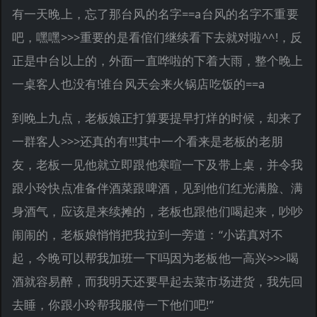
有一天晚上，忘了那台风的名字==a台风的名字不重要
吧，嘿嘿>>>重要的是看倌们继续看下去就对啦^^!，反
正是中台以上的，外面一直哗啦的下着大雨，整个晚上
一桌客人也没有!谁台风天会来火锅店吃饭的==a
到晚上九点，老板娘正打算要提早打烊的时候，却来了
一群客人>>>还真的有!!!其中一个看来是老板的老朋
友，老板一见他就立即跟他寒暄一下及带上桌，并令我
跟小玲快点准备伴酒菜跟啤酒，见到他们红光满脸、满
身酒气，应该是来续摊的，老板也跟他们喝起来，吵吵
闹闹的，老板娘悄悄把我拉到一旁道：“小诺真对不
起，今晚可以帮我加班一下吗因为老板他一高兴>>>喝
酒就容易醉，而我明天还要早起去菜市场进货，我先回
去睡，你跟小玲帮我服侍一下他们吧!”