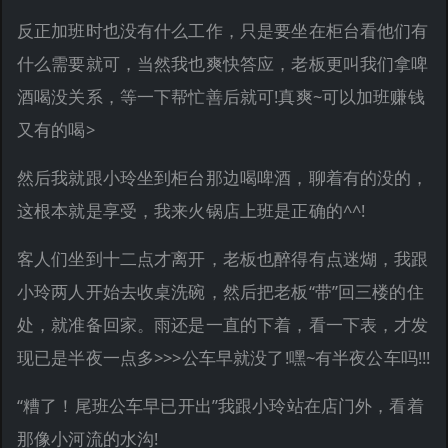
反正加班时也没有什么工作，只是要坐在柜台看他们有
什么需要就可，当然我也爽快答应，老板更叫我们拿啤
酒喝没关系，等一下帮忙善后就可!真爽~可以加班赚钱
又有的喝>
然后我就跟小玲坐到柜台那边喝啤酒，聊着有的没的，
这根本就是享受，我来火锅店上班是正确的^^!
客人们坐到十二点才离开，老板也醉得有点迷煳，我跟
小玲两人开始去收桌洗碗，然后把老板“带”回三楼的住
处，就准备回家。雨还是一直的下着，看一下表，才发
现已是半夜一点多>>>公车早就没了!嘿~有半夜公车吗!!!
“糟了！尾班公车早已开出”我跟小玲站在店门外，看着
那像小河流的水沟!