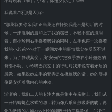
小玲说着:“呵呵，小诺，你违反协定了@@!”
我说着:“呀那是因为>
“那我就要你亲我!”正当我还在怀疑我是不是幻听的时
候，一沬湿润的唇印上了我的嘴巴，不轻不重的滋润
着，而小玲用右手搂着我背的同时，左手也再一次搂着
我的小老弟>>>对于一瞬间发生的事情我实在反应不过
来，为了静观其变，我“安份的”把双手放在小玲翘翘的
臀部不动。小玲嘴巴跟左手的行动对我来说有着矛盾的
感觉，如果说她左手的套弄是在挑逗我的话，她的唇却
像是安抚着我内心的冲动!
渐渐的，我们二人的专注力像是集中在亲吻上，我们从
一开始蜻蜓点水式的吻，转为像八爪鱼般吸啜的吻，再
化为激情的舌吻>>>小玲的唿吸开始变得急促，而我们