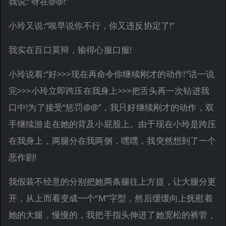
我说:“呀在@@!”
小玲又说:“唉早说你不行，你又违反协定了!”
我实在百口莫辩，输得心服口服!
小玲说着:“好>>>现在再命令你继续刚才的动作!”话一说
完>>>小玲立即跨压在我身上>>>把舌头再一次钻进我
口中!为了接受“惩罚@@”，我只好继续刚才的动作，双
手继续游走在她的背及小屁股上。由于现在小玲是跨压
在我身上，两腿分在我两侧，嘿嘿，我突然想到了一个
恶作剧!
我假装不经意的分别把她两条腿往上方提，让大腿分更
开，从上而看变成一个“M”字型，然后缓缓向上抚慰着
她的大腿，慢慢的，我把手指头伸进了她宽松的裤管，