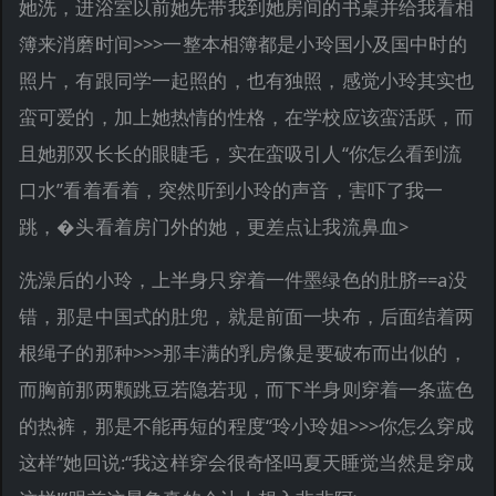
她洗，进浴室以前她先带我到她房间的书桌并给我看相
簿来消磨时间>>>一整本相簿都是小玲国小及国中时的
照片，有跟同学一起照的，也有独照，感觉小玲其实也
蛮可爱的，加上她热情的性格，在学校应该蛮活跃，而
且她那双长长的眼睫毛，实在蛮吸引人“你怎么看到流
口水”看着看着，突然听到小玲的声音，害吓了我一
跳，�头看着房门外的她，更差点让我流鼻血>
洗澡后的小玲，上半身只穿着一件墨绿色的肚脐==a没
错，那是中国式的肚兜，就是前面一块布，后面结着两
根绳子的那种>>>那丰满的乳房像是要破布而出似的，
而胸前那两颗跳豆若隐若现，而下半身则穿着一条蓝色
的热裤，那是不能再短的程度“玲小玲姐>>>你怎么穿成
这样”她回说:“我这样穿会很奇怪吗夏天睡觉当然是穿成